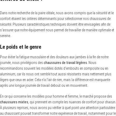
e
a
r
Dans notre recherche de la paire idéale, nous avons compris que la sécurité et le
c
h
confort étaient les critères déterminants pour sélectionner nos chaussures de
f
sécurité. Plusieurs caractéristiques techniques doivent être envisagées afin de
o
s’assurer que notre équipement nous permet de travailler de manière optimale et
r
:
sereine.
Le poids et le genre
Pour éviter la fatigue musculaire et des douleurs aux jambes à la fin de notre
journée, nous privilégions des
chaussures de travail légères
. Nous
recommandons souvent les modèles dotés d’embouts en composite ou en
aluminium, car ils nous ont semblé tout aussi résistants mais nettement plus
légers que ceux en acier. Cela n’a l’air de rien, mais la différence est marquante
après une longue journée de travail debout ou en mouvement.
En ce qui concerne les modèles pour homme et femme, le marché propose des
chaussures mixtes
, qui prennent en compte les nuances de confort pour chacun.
À plusieurs reprises, nous avons pu vérifier à quel point une attention particulière
au chaussant pouvait transformer notre expérience de travail, notamment pour le