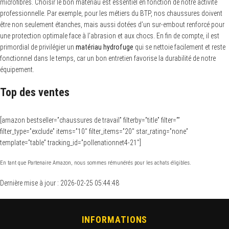
microfibres. Choisir le bon matériau est essentiel en fonction de notre activité
professionnelle. Par exemple, pour les métiers du BTP, nos chaussures doivent
être non seulement étanches, mais aussi dotées d’un sur-embout renforcé pour
une protection optimale face à l’abrasion et aux chocs. En fin de compte, il est
primordial de privilégier un
matériau hydrofuge
qui se nettoie facilement et reste
fonctionnel dans le temps, car un bon entretien favorise la durabilité de notre
équipement.
Top des ventes
[amazon bestseller=”chaussures de travail” filterby=”title” filter=””
filter_type=”exclude” items=”10″ filter_items=”20″ star_rating=”none”
template=”table” tracking_id=”pollenationnet4-21″]
En tant que Partenaire Amazon, nous sommes rémunérés pour les achats éligibles.
Dernière mise à jour : 2026-02-25 05:44:48
INFORMATIONS