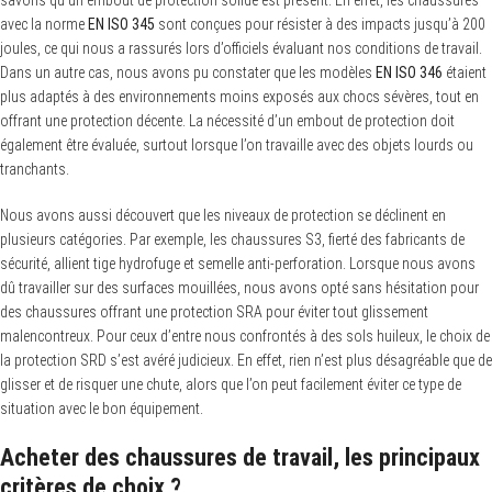
savons qu’un embout de protection solide est présent. En effet, les chaussures
avec la norme
EN ISO 345
sont conçues pour résister à des impacts jusqu’à 200
joules, ce qui nous a rassurés lors d’officiels évaluant nos conditions de travail.
Dans un autre cas, nous avons pu constater que les modèles
EN ISO 346
étaient
plus adaptés à des environnements moins exposés aux chocs sévères, tout en
offrant une protection décente. La nécessité d’un embout de protection doit
également être évaluée, surtout lorsque l’on travaille avec des objets lourds ou
tranchants.
Nous avons aussi découvert que les niveaux de protection se déclinent en
plusieurs catégories. Par exemple, les chaussures S3, fierté des fabricants de
sécurité, allient tige hydrofuge et semelle anti-perforation. Lorsque nous avons
dû travailler sur des surfaces mouillées, nous avons opté sans hésitation pour
des chaussures offrant une protection SRA pour éviter tout glissement
malencontreux. Pour ceux d’entre nous confrontés à des sols huileux, le choix de
la protection SRD s’est avéré judicieux. En effet, rien n’est plus désagréable que de
glisser et de risquer une chute, alors que l’on peut facilement éviter ce type de
situation avec le bon équipement.
Acheter des chaussures de travail, les principaux
S
critères de choix ?