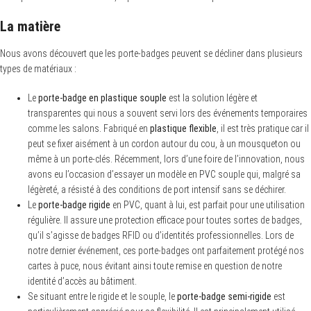
La matière
Nous avons découvert que les porte-badges peuvent se décliner dans plusieurs
types de matériaux :
S
e
Le
porte-badge en plastique souple
est la solution légère et
a
r
transparentes qui nous a souvent servi lors des événements temporaires
c
comme les salons. Fabriqué en
plastique flexible
, il est très pratique car il
h
peut se fixer aisément à un cordon autour du cou, à un mousqueton ou
f
o
même à un porte-clés. Récemment, lors d’une foire de l’innovation, nous
r
avons eu l’occasion d’essayer un modèle en PVC souple qui, malgré sa
:
légèreté, a résisté à des conditions de port intensif sans se déchirer.
Le
porte-badge rigide
en PVC, quant à lui, est parfait pour une utilisation
régulière. Il assure une protection efficace pour toutes sortes de badges,
qu’il s’agisse de badges RFID ou d’identités professionnelles. Lors de
notre dernier événement, ces porte-badges ont parfaitement protégé nos
cartes à puce, nous évitant ainsi toute remise en question de notre
identité d’accès au bâtiment.
Se situant entre le rigide et le souple, le
porte-badge semi-rigide
est