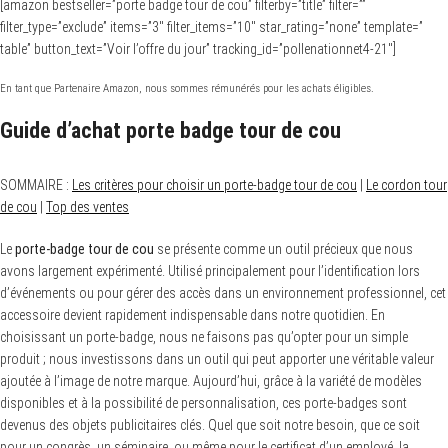
[amazon bestseller=”porte badge tour de cou” filterby=”title” filter=””
filter_type=”exclude” items=”3″ filter_items=”10″ star_rating=”none” template=”
table” button_text=”Voir l’offre du jour” tracking_id=”pollenationnet4-21″]
En tant que Partenaire Amazon, nous sommes rémunérés pour les achats éligibles.
Guide d’achat porte badge tour de cou
SOMMAIRE :
Les critères pour choisir un porte-badge tour de cou
|
Le cordon tour
de cou
|
Top des ventes
Le
porte-badge tour de cou
se présente comme un outil précieux que nous
avons largement expérimenté. Utilisé principalement pour l’identification lors
d’événements ou pour gérer des accès dans un environnement professionnel, cet
accessoire devient rapidement indispensable dans notre quotidien. En
choisissant un porte-badge, nous ne faisons pas qu’opter pour un simple
produit ; nous investissons dans un outil qui peut apporter une véritable valeur
ajoutée à l’image de notre marque. Aujourd’hui, grâce à la variété de modèles
disponibles et à la possibilité de personnalisation, ces porte-badges sont
devenus des objets publicitaires clés. Quel que soit notre besoin, que ce soit
pour un congrès, un séminaire, ou même pour le certificat d’un employé, la