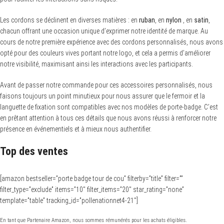
Les cordons se déclinent en diverses matières : en
ruban
, en
nylon
, en
satin
,
chacun offrant une occasion unique d’exprimer notre identité de marque. Au
cours de notre première expérience avec des cordons personnalisés, nous avons
opté pour des couleurs vives portant notre logo, et cela a permis d’améliorer
notre visibilité, maximisant ainsi les interactions avec les participants.
Avant de passer notre commande pour ces accessoires personnalisés, nous
faisons toujours un point minutieux pour nous assurer que le fermoir et la
languette de fixation sont compatibles avec nos modèles de porte-badge. C’est
en prêtant attention à tous ces détails que nous avons réussi à renforcer notre
présence en événementiels et à mieux nous authentifier.
Top des ventes
[amazon bestseller=”porte badge tour de cou” filterby=”title” filter=””
filter_type=”exclude” items=”10″ filter_items=”20″ star_rating=”none”
template=”table” tracking_id=”pollenationnet4-21″]
En tant que Partenaire Amazon, nous sommes rémunérés pour les achats éligibles.