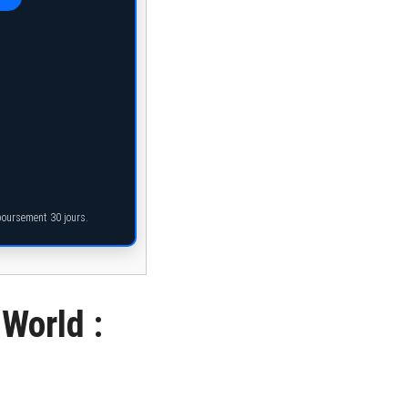
mboursement 30 jours.
iWorld :