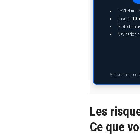
Le VPN numé
Jusqu’à
10 a
Protection a
Navigation pr
Voir conditions de l
Les risque
Ce que vo