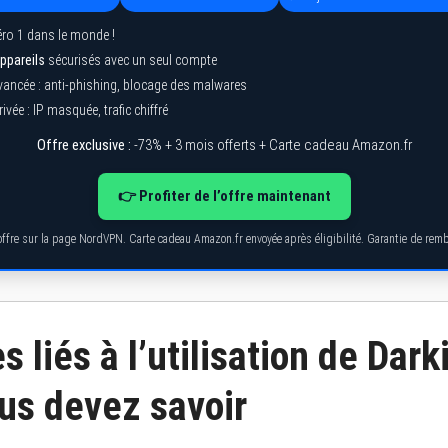
ro 1 dans le monde !
ppareils
sécurisés avec un seul compte
vancée : anti-phishing, blocage des malwares
ivée : IP masquée, trafic chiffré
Offre exclusive :
-73% + 3 mois offerts + Carte cadeau Amazon.fr
👉 Profiter de l’offre maintenant
’offre sur la page NordVPN. Carte cadeau Amazon.fr envoyée après éligibilité. Garantie de re
s liés à l’utilisation de Dark
us devez savoir