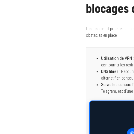
blocages 
Il est essentiel pour les util
S
e
obstacles en place :
a
r
c
h
f
Utilisation de VPN :
o
contourner les rest
r
DNS libres :
Recouri
:
alternatif en contou
Suivre les canaux T
Telegram, est d’une 
🎁