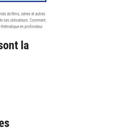
és de films, séries et autres
de ses utilisateurs. Comment,
e thématique en profondeur.
ont la
les