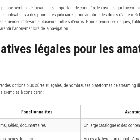
 puisse sembler séduisant, il est important de connaître les risques qui l’accompag
les utilisateurs à des poursuites judiciaires pour violation des droits d’auteur. 
es amendes s’élevant à plusieurs milliers d’euros. Pour atténuer ces risques, l’uti
garantir l’anonymat lors de la navigation.
natives légales pour les ama
g
orer des options plus sûres et légales, de nombreuses plateformes de streaming 
ues exemples à considérer :
Fonctionnalités
Avanta
lms, séries, documentaires
Un large catalogue et des conten
lms, séries, location
Accès à la livraison gratuite A