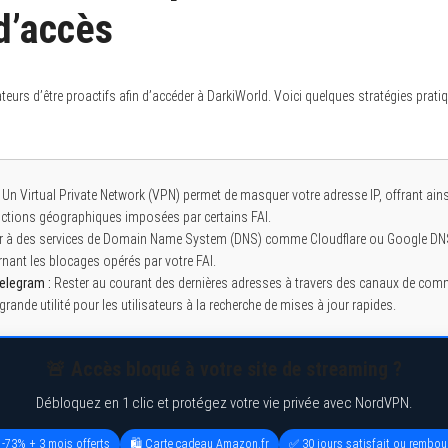
d’accès
isateurs d’être proactifs afin d’accéder à DarkiWorld. Voici quelques stratégies prat
Un Virtual Private Network (VPN) permet de masquer votre adresse IP, offrant ainsi
rictions géographiques imposées par certains FAI.
r à des services de Domain Name System (DNS) comme Cloudflare ou Google DNS
rnant les blocages opérés par votre FAI.
elegram :
Rester au courant des dernières adresses à travers des canaux de comm
grande utilité pour les utilisateurs à la recherche de mises à jour rapides.
🚨 Accès bloqué à votre site de streaming ?
Débloquez en 1 clic et protégez votre vie privée avec NordVPN.
 -73% + 3 mois offerts
🛍️ Carte cadeau Amazon.fr
✅ 30 jours satisfait ou rembou