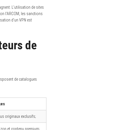
nent. L’utilisation de sites
Selon l’ARCOM, les sanctions
lisation d’un VPN est
teurs de
disposent de catalogues
ges
us originaux exclusifs;
mazon et contenu premium;