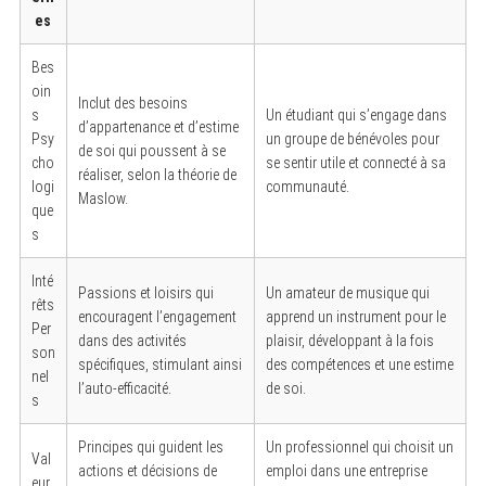
es
Bes
oin
Inclut des besoins
s
Un étudiant qui s’engage dans
d’appartenance et d’estime
Psy
un groupe de bénévoles pour
de soi qui poussent à se
cho
se sentir utile et connecté à sa
réaliser, selon la théorie de
logi
communauté.
Maslow.
que
s
Inté
Passions et loisirs qui
Un amateur de musique qui
rêts
encouragent l’engagement
apprend un instrument pour le
Per
dans des activités
plaisir, développant à la fois
son
spécifiques, stimulant ainsi
des compétences et une estime
nel
l’auto-efficacité.
de soi.
s
Principes qui guident les
Un professionnel qui choisit un
Val
actions et décisions de
emploi dans une entreprise
eur