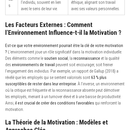
l’individu, souvent en lien
éthique, alignant son travail
s
avec le sens de leur vie.
avec ses valeurs personnelles.
Les Facteurs Externes : Comment
S
e
l’Environnement Influence-t-il la Motivation ?
a
r
c
Est-ce que votre environnement pourrait être la clé de votre motivation
h
?
L’environnement joue un rôle significatif dans la motivation individuelle.
f
o
Des éléments comme le
soutien social
, la
reconnaissance
et la qualité
r
des
environnements de travail
peuvent soit encourager, soit freiner
:
l’engagement des individus. Par exemple, un rapport de Gallup (2018) a
révélé que les employés qui se sentent valorisés sont
63 % plus
susceptibles de rester dans leur entreprise
. À l’inverse, un environnement
où la critique est fréquente et la reconnaissance absente peut démotiver
les employés, menant à un turnover élevé et à une baisse de productivité.
Ainsi,
il est crucial de créer des conditions favorables
qui renforcent la
motivation.
La Théorie de la Motivation : Modèles et