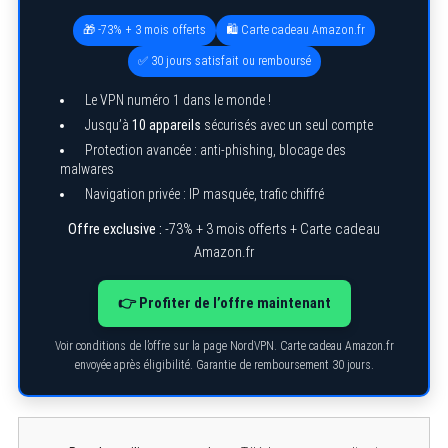
o
r
🎁 -73% + 3 mois offerts
🛍️ Carte cadeau Amazon.fr
:
✅ 30 jours satisfait ou remboursé
Le VPN numéro 1 dans le monde !
Jusqu’à
10 appareils
sécurisés avec un seul compte
Protection avancée : anti-phishing, blocage des
malwares
Navigation privée : IP masquée, trafic chiffré
Offre exclusive :
-73% + 3 mois offerts + Carte cadeau
Amazon.fr
👉 Profiter de l’offre maintenant
Voir conditions de l’offre sur la page NordVPN. Carte cadeau Amazon.fr
envoyée après éligibilité. Garantie de remboursement 30 jours.