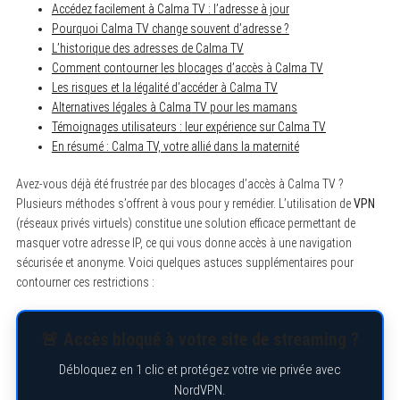
Accédez facilement à Calma TV : l’adresse à jour
Pourquoi Calma TV change souvent d’adresse ?
L’historique des adresses de Calma TV
Comment contourner les blocages d’accès à Calma TV
Les risques et la légalité d’accéder à Calma TV
Alternatives légales à Calma TV pour les mamans
Témoignages utilisateurs : leur expérience sur Calma TV
En résumé : Calma TV, votre allié dans la maternité
Avez-vous déjà été frustrée par des blocages d’accès à Calma TV ?
Plusieurs méthodes s’offrent à vous pour y remédier. L’utilisation de
VPN
(réseaux privés virtuels) constitue une solution efficace permettant de
masquer votre adresse IP, ce qui vous donne accès à une navigation
sécurisée et anonyme. Voici quelques astuces supplémentaires pour
contourner ces restrictions :
S
e
🚨 Accès bloqué à votre site de streaming ?
a
r
c
Débloquez en 1 clic et protégez votre vie privée avec
h
NordVPN.
f