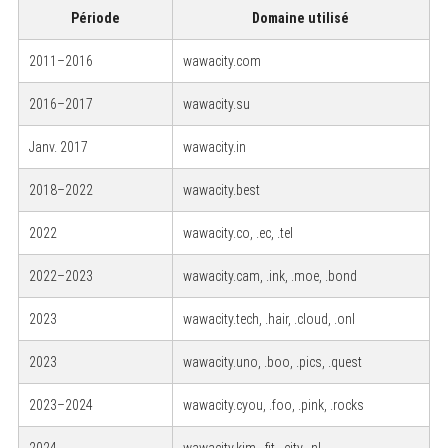
Période
Domaine utilisé
2011–2016
wawacity.com
2016–2017
wawacity.su
Janv. 2017
wawacity.in
2018–2022
wawacity.best
2022
wawacity.co, .ec, .tel
2022–2023
wawacity.cam, .ink, .moe, .bond
2023
wawacity.tech, .hair, .cloud, .onl
2023
wawacity.uno, .boo, .pics, .quest
2023–2024
wawacity.cyou, .foo, .pink, .rocks