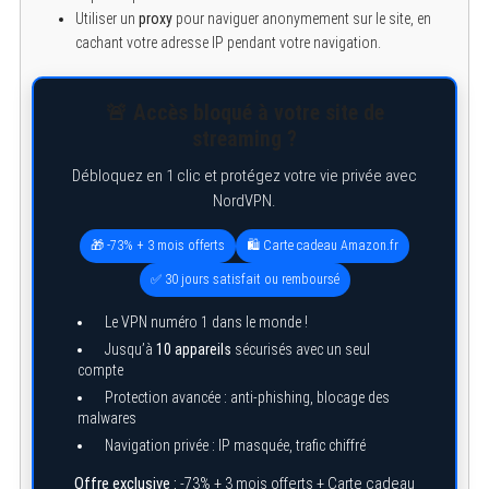
Utiliser un
proxy
pour naviguer anonymement sur le site, en
cachant votre adresse IP pendant votre navigation.
🚨 Accès bloqué à votre site de
streaming ?
Débloquez en 1 clic et protégez votre vie privée avec
NordVPN.
🎁 -73% + 3 mois offerts
🛍️ Carte cadeau Amazon.fr
✅ 30 jours satisfait ou remboursé
S
Le VPN numéro 1 dans le monde !
e
a
Jusqu’à
10 appareils
sécurisés avec un seul
r
compte
c
h
Protection avancée : anti-phishing, blocage des
f
malwares
o
Navigation privée : IP masquée, trafic chiffré
r
:
Offre exclusive :
-73% + 3 mois offerts + Carte cadeau