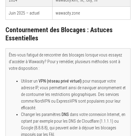
2024
wawacity.kim, .fit, .city, .nl
Juin 2025 – actuel
wawacity.zone
Contournement des Blocages : Astuces
Essentielles
Êtes-vous fatigué de rencontrer des blocages lorsque vous essayez
d’accéder à Wawacity? Pour y remédier, plusieurs méthodes sont à
votre disposition :
Utiliser un
VPN (réseau privé virtuel)
pour masquer votre
adresse IP, vous permettant ainsi de naviguer anonymement et
de contourner les restrictions géographiques. Des services
comme NordVPN ou ExpressVPN sont populaires pour leur
efficacité.
Changer les paramètres
DNS
dans votre connexion Internet, en
optant par exemple pour les DNS de Cloudflare (1.1.1.1) ou
Google (8.8.8.8), qui peuvent aider à déjouer les blocages
imposés par les FAI.